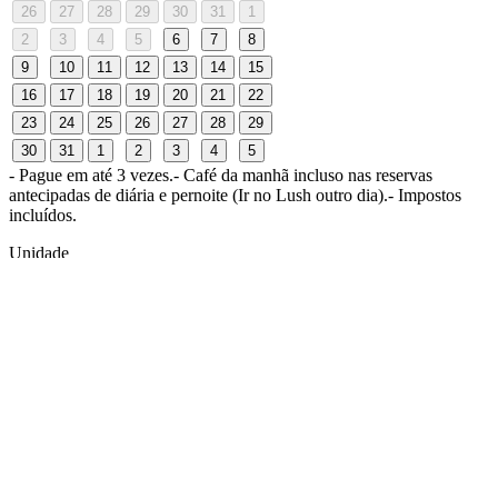
26
27
28
29
30
31
1
2
3
4
5
6
7
8
9
10
11
12
13
14
15
16
17
18
19
20
21
22
23
24
25
26
27
28
29
30
31
1
2
3
4
5
- Pague em até 3 vezes.
- Café da manhã incluso nas reservas
antecipadas de diária e pernoite (Ir no Lush outro dia).
- Impostos
incluídos.
Unidade
Lush Lapa
Av. Emb. Macedo Soares 1037, Lapa - SP