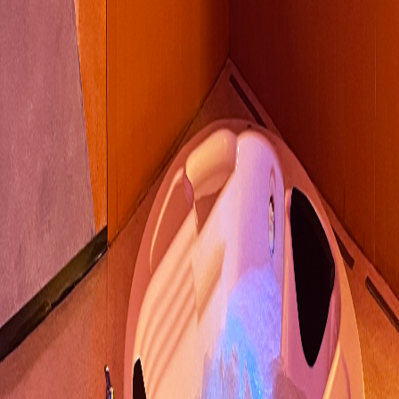
Lush Lounge Hidro
voltar
Desfrute do conforto exclusivo da Lush Lounge Hidro. Relaxe na
ampla suíte e mime-se na hidromassagem redonda com
cromoterapia. Transforme sua estadia em uma experiência
verdadeiramente única!
Unidade Lush Lapa
Av. Emb. Macedo Soares, Lapa - SP