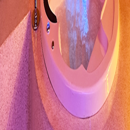
Área total aproximada: 40m²
Hidro Redonda com cromoterapia
Smart tv 65" (Netflix, Youtube)
Ar condicionado split (quente e frio)
Garagem privativa para 2 carros com portão automático
Automação com Tablet
Som com conexão bluetooth
Ducha
Amenities L'occitane (shampoo, condicionador e sabonete)
Edredom e roupão de banho
Cama king-size
Frigobar
Adega climatizada de vinhos
Máquina de café expresso
Secador e chapinha de cabelo
Internet wi-fi
Serviço de quarto 24 horas
agosto 2026
dom
seg
ter
qua
qui
sex
sab