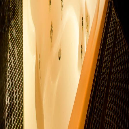
Área Total Aproximada: 25m²
Hidromassagem
Smart Tv 40" (Netflix, Youtube)
Ar Condicionado Split (Quente e Frio)
Garagem privativa com portão automático
Automação com tablet
Som com conexão bluetooth
Ducha Dupla com Cromoterapia
Amenities L'occitane (shampoo, condicionador e sabonete)
Edredom e roupão de banho
Cama queen-size
Frigobar
Secador de Cabelo
Internet wi-fi
Serviço de quarto 24 horas