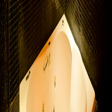
Lush Hidro
voltar
Lush Hidro é o local para relaxar. Com hidromassagem integrada a
uma ducha dupla com cromoterapia, utilizando as cores para
revigorar.
Unidade Lush Ipiranga
Av. do Estado, Ipiranga - SP