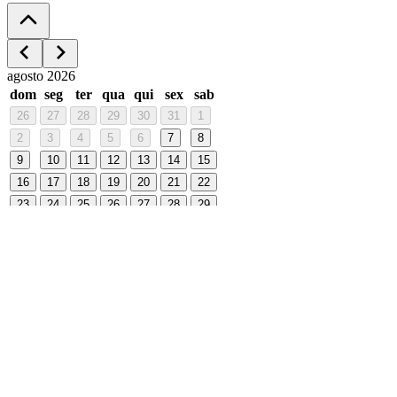
agosto 2026
dom
seg
ter
qua
qui
sex
sab
26
27
28
29
30
31
1
2
3
4
5
6
7
8
9
10
11
12
13
14
15
16
17
18
19
20
21
22
23
24
25
26
27
28
29
30
31
1
2
3
4
5
- Pague em até 3 vezes.
- Café da manhã incluso nas reservas
antecipadas de diária e pernoite (Ir no Lush outro dia).
Unidade
Lush Ipiranga
Av. do Estado 6600, Ipiranga - SP