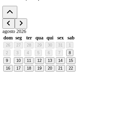
agosto 2026
dom
seg
ter
qua
qui
sex
sab
26
27
28
29
30
31
1
2
3
4
5
6
7
8
9
10
11
12
13
14
15
16
17
18
19
20
21
22
23
24
25
26
27
28
29
30
31
1
2
3
4
5
- Pague em até 3 vezes.
- Café da manhã incluso nas reservas
antecipadas de diária e pernoite (Ir no Lush outro dia).
Unidade
Lush Ipiranga
Av. do Estado 6600, Ipiranga - SP