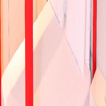
Área Total Aproximada: 25m²
Smart Tv 40" (Netflix, Youtube)
Ar Condicionado Split (Quente e Frio)
Garagem privativa com portão automático
Automação com tablet
Som com conexão bluetooth
Ducha com Cromoterapia
Amenities L'occitane (shampoo, condicionador e sabonete)
Edredom e roupão de banho
Cama queen-size
Frigobar
Secador de Cabelo
Internet wi-fi
Serviço de quarto 24 horas