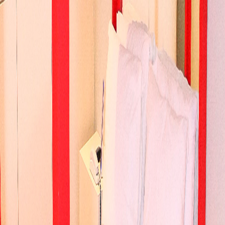
Lush
Esgotado nesta data
voltar
Com uma cama com efeito "flutuante" causado pela luz LED e
chuveiro com cromoterapia. A suíte Lush é o lugar ideal para estar
aquela pessoa especial.
Unidade Lush Ipiranga
Av. do Estado, Ipiranga - SP