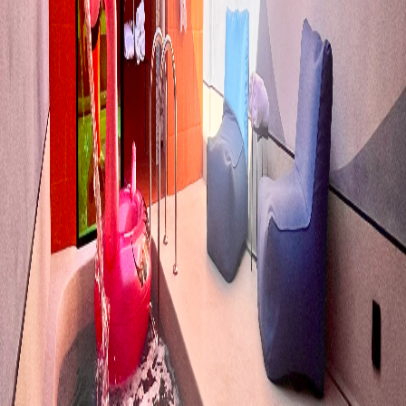
Piscina aquecida (com cromoterapia e cloro a base de sais
naturais)
Cascata
Área externa com teto solar
Smart tv 65" (Netflix, Youtube)
Ar condicionado split (quente e frio)
Garagem privativa com portão automático
Automação com Tablet
Som com conexão bluetooth
Ducha
Amenities L'occitane (shampoo, condicionador e sabonete)
Edredom e roupão de banho
Cama king-size
Frigobar
Adega climatizada de vinhos
Máquina de café expresso
Secador e chapinha de cabelo
Internet wi-fi
Serviço de quarto 24 horas