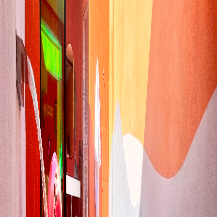
Lush Splash
voltar
Desfrute da Lush Splash, onde relaxamento e diversão se
encontram. Com piscina aquecida, teto solar e design exclusivo, é a
experiência perfeita para se jogar e aproveitar sem preocupações.
Unidade Lush Lapa
Av. Emb. Macedo Soares, Lapa - SP
Área total aproximada: 60m²