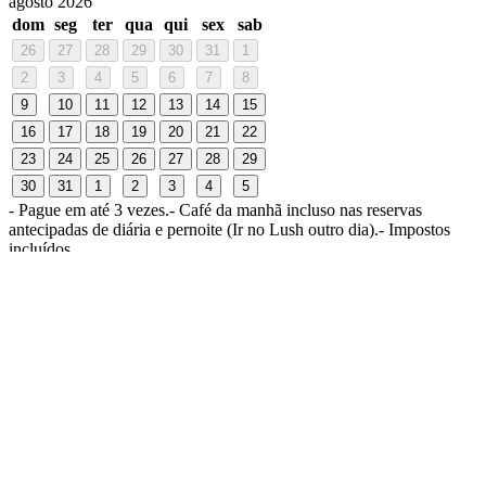
agosto 2026
dom
seg
ter
qua
qui
sex
sab
26
27
28
29
30
31
1
2
3
4
5
6
7
8
9
10
11
12
13
14
15
16
17
18
19
20
21
22
23
24
25
26
27
28
29
30
31
1
2
3
4
5
- Pague em até 3 vezes.
- Café da manhã incluso nas reservas
antecipadas de diária e pernoite (Ir no Lush outro dia).
- Impostos
incluídos.
Unidade
Lush Lapa
Av. Emb. Macedo Soares 1037, Lapa - SP