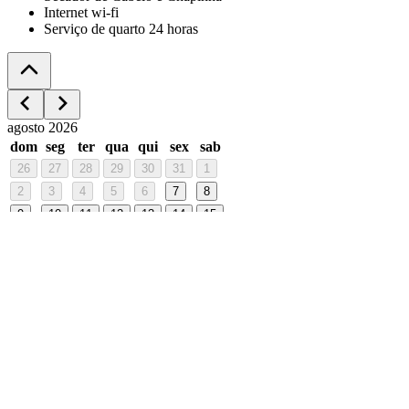
Internet wi-fi
Serviço de quarto 24 horas
agosto 2026
dom
seg
ter
qua
qui
sex
sab
26
27
28
29
30
31
1
2
3
4
5
6
7
8
9
10
11
12
13
14
15
16
17
18
19
20
21
22
23
24
25
26
27
28
29
30
31
1
2
3
4
5
- Pague em até 3 vezes.
- Café da manhã incluso nas reservas
antecipadas de diária e pernoite (Ir no Lush outro dia).
Unidade
Lush Ipiranga