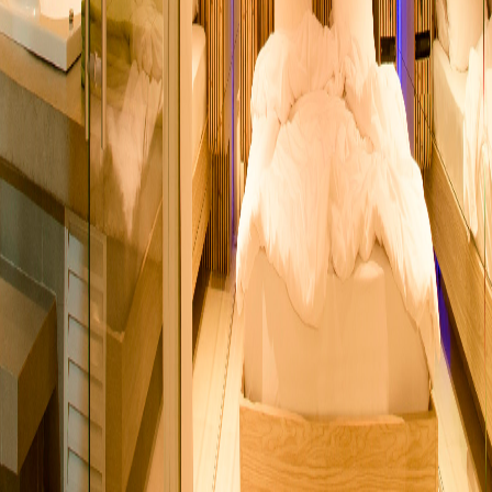
Área Total Aproximada: 65m²
Hidromassagem
Sauna a vapor
Área externa com teto solar
2 Smart Tv's: 50" e 40" (Netflix, Youtube)
Ar Condicionado Split (Quente e Frio)
Garagem privativa com portão automático
Automação com tablet
Som com conexão bluetooth
Ducha Dupla com Cromoterapia
Amenities L'occitane (shampoo, condicionador e sabonete)
Edredom e roupão de banho
Cama king-size
Frigobar
Adega Climatizada de Vinhos
Secador de Cabelo e Chapinha