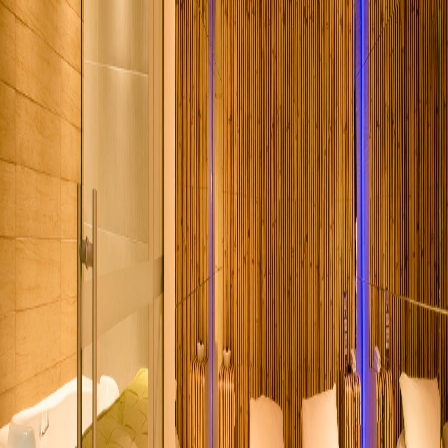
Lush Spa
voltar
Lush Spa, o seu lugar de bem-estar e relaxamento! Com sauna e
hidromassagem para esquecer de todas as preocupações. Um Spa
Privativo em 65m², com teto solar e futton para curtir a área externa.
Unidade Lush Ipiranga
Av. do Estado, Ipiranga - SP