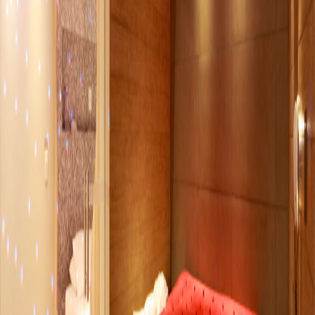
Lush Lounge
voltar
Lush Lounge é o lugar perfeito para aquela festinha a dois. Com
pista de dança e pole dance, e ainda tem teto solar. Tudo isso em
65m² para você se divertir!
Unidade Lush Ipiranga
Av. do Estado, Ipiranga - SP