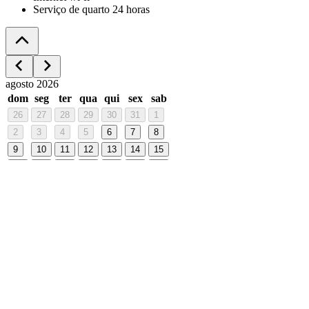
Serviço de quarto 24 horas
agosto 2026
dom
seg
ter
qua
qui
sex
sab
26
27
28
29
30
31
1
2
3
4
5
6
7
8
9
10
11
12
13
14
15
16
17
18
19
20
21
22
23
24
25
26
27
28
29
30
31
1
2
3
4
5
- Pague em até 3 vezes.
- Café da manhã incluso nas reservas
antecipadas de diária e pernoite (Ir no Lush outro dia).
Unidade
Lush Ipiranga
Av. do Estado 6600, Ipiranga - SP