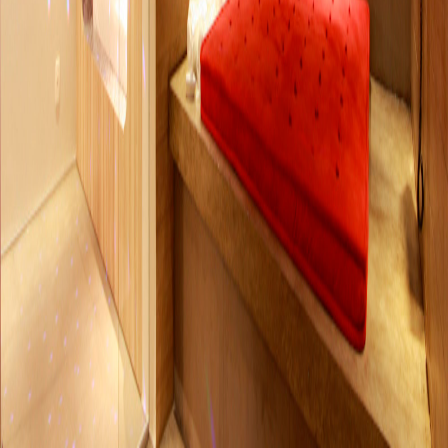
Área Total Aproximada: 65m²
Pista de dança com Pole Dance
Área externa com teto solar
2 Smart Tv's: 50" e 40" (Netflix, Youtube)
Ar Condicionado Split (Quente e Frio)
Garagem privativa com portão automático
Automação com tablet
Som com conexão bluetooth
Ducha Dupla com Cromoterapia
Amenities L'occitane (shampoo, condicionador e sabonete)
Edredom e roupão de banho
Cama king-size
Frigobar
Adega Climatizada de Vinhos
Secador de Cabelo e Chapinha
Internet wi-fi