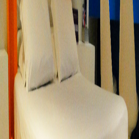
Unidade Lush Ipiranga
Av. do Estado, Ipiranga - SP
Área Total Aproximada: 25m²
Smart Tv 40" (Netflix, Youtube)
Ar Condicionado Split (Quente e Frio)
Vaga no pátio
Automação com tablet
Som com conexão bluetooth
Ducha com Cromoterapia
Amenities L'occitane (shampoo, condicionador e sabonete)
Edredom e roupão de banho
Cama queen-size
Frigobar
Secador de Cabelo