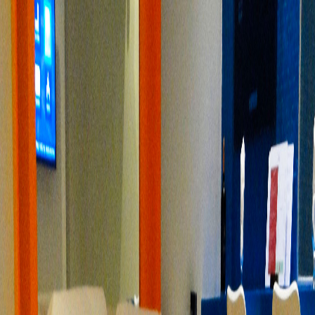
Lush Pop
Esgotado nesta data
voltar
Celebre o amor no Lush POP! Essa categoria possui suítes
adaptadas para cadeirantes, com toda a essência Lush. Chegue a pé
ou com carona, sem garagem. Aproveite a cama com efeito
"flutuante" e o chuveiro com cromoterapia. Opção de suíte PCD
disponível, mencione na reserva.