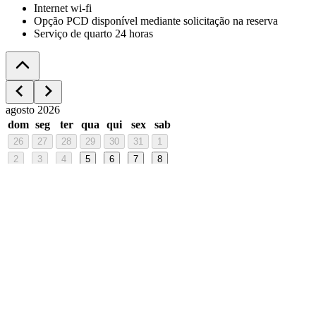
Internet wi-fi
Opção PCD disponível mediante solicitação na reserva
Serviço de quarto 24 horas
agosto 2026
dom
seg
ter
qua
qui
sex
sab
26
27
28
29
30
31
1
2
3
4
5
6
7
8
9
10
11
12
13
14
15
16
17
18
19
20
21
22
23
24
25
26
27
28
29
30
31
1
2
3
4
5
- Pague em até 3 vezes.
- Café da manhã incluso nas reservas
antecipadas de diária e pernoite (Ir no Lush outro dia).
Unidade
Lush Ipiranga