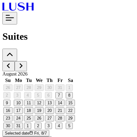
Suites
August 2026
Su
Mo
Tu
We
Th
Fr
Sa
26
27
28
29
30
31
1
2
3
4
5
6
7
8
9
10
11
12
13
14
15
16
17
18
19
20
21
22
23
24
25
26
27
28
29
30
31
1
2
3
4
5
Selected date
Fri, 8/7