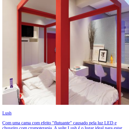
Lush
Com uma cama com efeito "flutuante" causado pela luz LED e
chuveiro com cromoterapia. A suíte Lush é o lugar ideal para estar