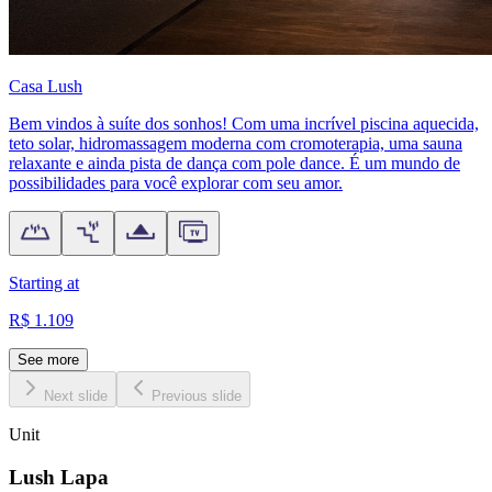
Casa Lush
Bem vindos à suíte dos sonhos! Com uma incrível piscina aquecida,
teto solar, hidromassagem moderna com cromoterapia, uma sauna
relaxante e ainda pista de dança com pole dance. É um mundo de
possibilidades para você explorar com seu amor.
Starting at
R$ 1.109
See more
Next slide
Previous slide
Unit
Lush Lapa