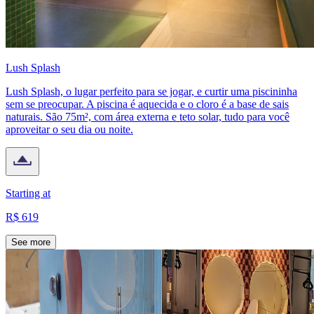
Lush Splash
Lush Splash, o lugar perfeito para se jogar, e curtir uma piscininha
sem se preocupar. A piscina é aquecida e o cloro é a base de sais
naturais. São 75m², com área externa e teto solar, tudo para você
aproveitar o seu dia ou noite.
Starting at
R$ 619
See more