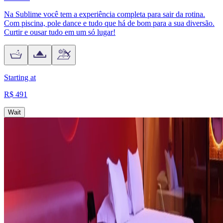
Na Sublime você tem a experiência completa para sair da rotina.
Com piscina, pole dance e tudo que há de bom para a sua diversão.
Curtir e ousar tudo em um só lugar!
Starting at
R$ 491
Wait