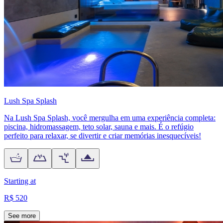
Lush Spa Splash
Na Lush Spa Splash, você mergulha em uma experiência completa:
piscina, hidromassagem, teto solar, sauna e mais. É o refúgio
perfeito para relaxar, se divertir e criar memórias inesquecíveis!
Starting at
R$ 520
See more