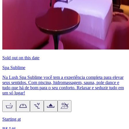
Sold out on this date
Spa Sublime
Na Lush Spa Sublime você tem a experiência completa para elevar
seus sentidos. Com piscina, hidromassagem, sauna, pole dance e
tudo que há de bom para o seu conforto. Relaxar e seduzir tudo em
um só lugar!
Starting at
R$ 546