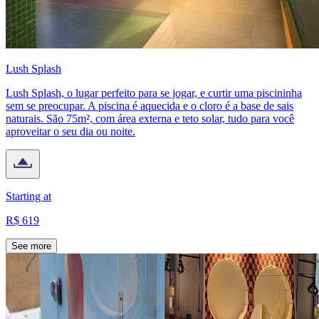
Lush Splash
Lush Splash, o lugar perfeito para se jogar, e curtir uma piscininha
sem se preocupar. A piscina é aquecida e o cloro é a base de sais
naturais. São 75m², com área externa e teto solar, tudo para você
aproveitar o seu dia ou noite.
Starting at
R$ 619
See more