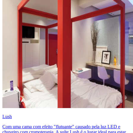
Lush
Com uma cama com efeito "flutuante" causado pela luz LED e
chuveiro com cromoterapia. A suíte Lush é o lugar ideal para estar