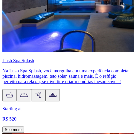
Lush Spa Splash
Na Lush Spa Splash, você mergulha em uma experiência completa:
piscina, hidromassagem, teto solar, sauna e mais. É o refúgio
perfeito para relaxar, se divertir e criar memórias inesquecíveis!
Starting at
R$ 520
See more