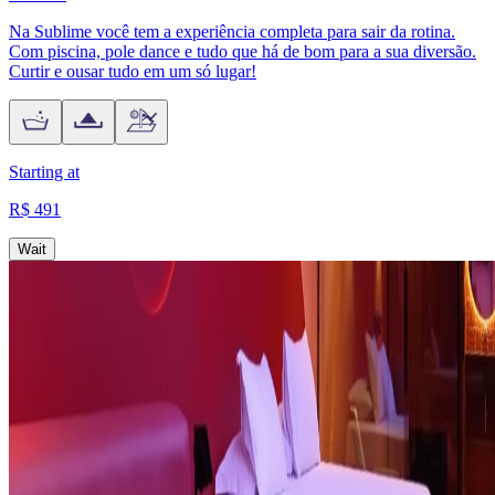
Na Sublime você tem a experiência completa para sair da rotina.
Com piscina, pole dance e tudo que há de bom para a sua diversão.
Curtir e ousar tudo em um só lugar!
Starting at
R$ 491
Wait