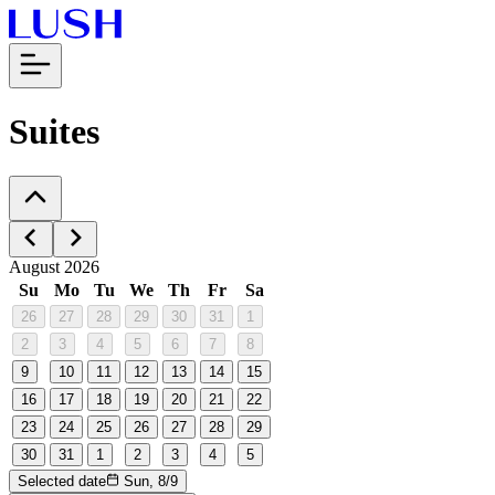
Suites
August 2026
Su
Mo
Tu
We
Th
Fr
Sa
26
27
28
29
30
31
1
2
3
4
5
6
7
8
9
10
11
12
13
14
15
16
17
18
19
20
21
22
23
24
25
26
27
28
29
30
31
1
2
3
4
5
Selected date
Sun, 8/9