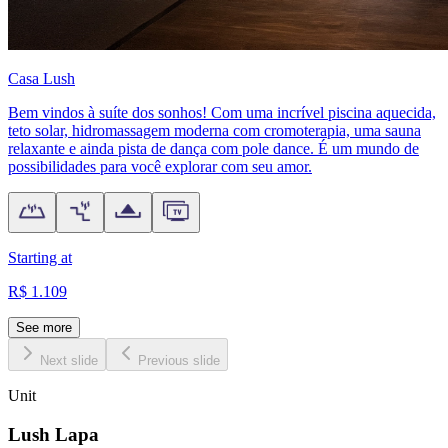
Casa Lush
Bem vindos à suíte dos sonhos! Com uma incrível piscina aquecida,
teto solar, hidromassagem moderna com cromoterapia, uma sauna
relaxante e ainda pista de dança com pole dance. É um mundo de
possibilidades para você explorar com seu amor.
Starting at
R$ 1.109
See more
Next slide
Previous slide
Unit
Lush Lapa