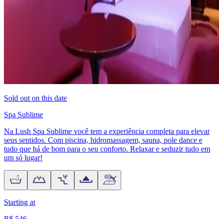
Sold out on this date
Spa Sublime
Na Lush Spa Sublime você tem a experiência completa para elevar
seus sentidos. Com piscina, hidromassagem, sauna, pole dance e
tudo que há de bom para o seu conforto. Relaxar e seduzir tudo em
um só lugar!
Starting at
R$ 546